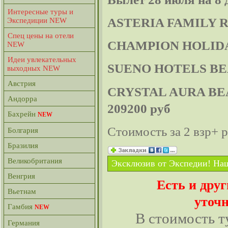
Интересные туры и
Экспедиции NEW
ASTERIA FAMILY RE
Спец цены на отели
CHAMPION HOLIDAY 
NEW
Идеи увлекательных
SUENO HOTELS BEAC
выходных NEW
Австрия
CRYSTAL AURA BEAC
Андорра
209200 руб
Бахрейн
NEW
Стоимость за 2 взр+ р
Болгария
Бразилия
Великобритания
Эксклюзив от Экспедии! Наш
Венгрия
Есть и дру
Вьетнам
уточн
Гамбия
NEW
В стоимость т
Германия