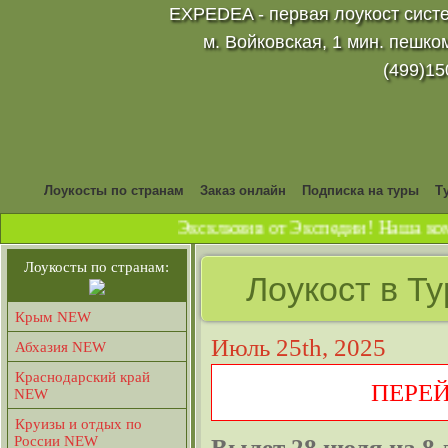
EXPEDEA - первая лоукост систе
м. Войковская, 1 мин. пешко
(499)15
Лоукосты по странам
Заказ онлайн
Подписка на туры
Т
Эксклюзив от Экспедии! Наша комп
Лоукосты по странам:
Лоукост в Т
Крым NEW
Июль 25th, 2025
Абхазия NEW
Краснодарский край
ПЕРЕ
NEW
Круизы и отдых по
России NEW
Вылет 28 июля на 8 