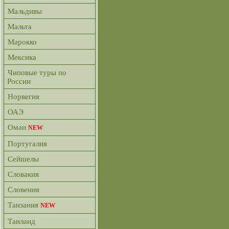
Мальдивы
Мальта
Марокко
Мексика
Чиповые туры по
России
Норвегия
ОАЭ
Оман
NEW
Португалия
Сейшелы
Словакия
Словения
Танзания
NEW
Таиланд