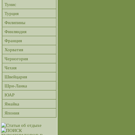
Тунис
Турция
Филипины
Финляндия
Франция
Хорватия
Черногория
Чехия
Швейцария
Шри-Ланка
ЮАР
Ямайка
Япония