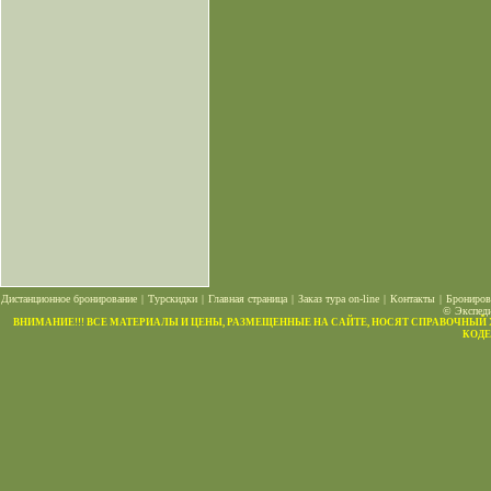
Дистанционное бронирование
|
Турскидки
|
Главная страница
|
Заказ тура on-line
|
Контакты
|
Брониров
© Экспеди
ВНИМАНИЕ!!! ВСЕ МАТЕРИАЛЫ И ЦЕНЫ, РАЗМЕЩЕННЫЕ НА САЙТЕ, НОСЯТ СПРАВОЧНЫЙ
КОДЕ