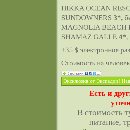
HIKKA OCEAN RES
SUNDOWNERS
3*,
бе
MAGNOLIA BEACH 
SHAMAZ GALLE
4*
,
+35 $ электронное ра
Стоимость на челове
Эксклюзив от Экспедии! Наш
Есть и дру
уточн
В стоимость т
питание, т