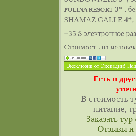
3
* , б
POLINA RESORT
SHAMAZ GALLE
4*
,
+35 $ электронное ра
Стоимость на челове
Эксклюзив от Экспедии! Наш
Есть и дру
уточн
В стоимость т
питание, т
Заказать тур 
Отзывы и