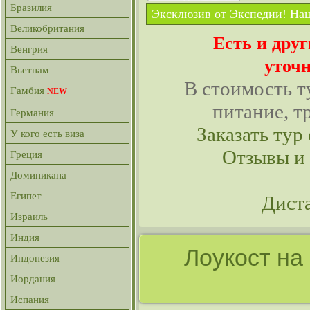
Бразилия
Эксклюзив от Экспедии! Наш
Великобритания
Есть и дру
Венгрия
уточн
Вьетнам
В стоимость т
Гамбия
NEW
питание, т
Германия
Заказать тур 
У кого есть виза
Отзывы и
Греция
Доминикана
Египет
Дист
Израиль
Индия
Лоукост на
Индонезия
Иордания
Испания