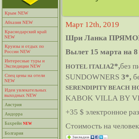
Крым NEW
Абхазия NEW
Март 12th, 2019
Краснодарский край
Шри Ланка ПРЯМО
NEW
Круизы и отдых по
Вылет 15 марта на 8
России NEW
Интересные туры и
2*,
без п
HOTEL ITALIA
Экспедиции NEW
SUNDOWNERS
3*,
бе
Спец цены на отели
NEW
SERENDIPITY BEACH H
Идеи увлекательных
выходных NEW
KABOK VILLA BY 
Австрия
+35 $ электронное ра
Андорра
Бахрейн
NEW
Стоимость на челове
Болгария