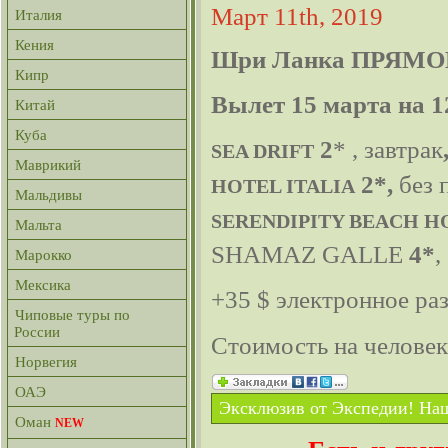
Март 11th, 2019
Италия
Кения
Шри Ланка ПРЯМО
Кипр
Вылет 15 марта на 1
Китай
Куба
2
* , завтрак
SEA DRIFT
Маврикий
2*,
без 
HOTEL ITALIA
Мальдивы
SERENDIPITY BEACH H
Мальта
SHAMAZ GALLE
4*
,
Марокко
Мексика
+35 $ электронное ра
Чиповые туры по
России
Стоимость на челове
Норвегия
ОАЭ
Эксклюзив от Экспедии! Наш
Оман
NEW