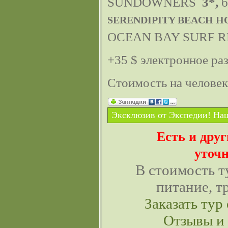
SUNDOWNERS
3*,
б
SERENDIPITY BEACH H
OCEAN BAY SURF 
+35 $ электронное ра
Стоимость на челове
Эксклюзив от Экспедии! Наш
Есть и дру
уточн
В стоимость т
питание, т
Заказать тур 
Отзывы и