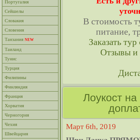
Есть и дру
Португалия
уточн
Сейшелы
В стоимость т
Словакия
питание, т
Словения
Танзания
Заказать тур 
NEW
Таиланд
Отзывы и
Тунис
Турция
Дист
Филипины
Финляндия
Лоукост на
Франция
допла
Хорватия
Черногория
Чехия
Март 6th, 2019
Швейцария
Шри Ланка ПРЯМО