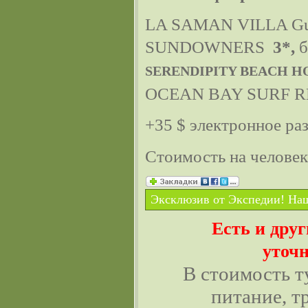
LA SAMAN VILLA Gue
SUNDOWNERS
3*,
б
SERENDIPITY BEACH H
OCEAN BAY SURF 
+35 $ электронное ра
Стоимость на челове
Эксклюзив от Экспедии! Наш
Есть и дру
уточн
В стоимость т
питание, т