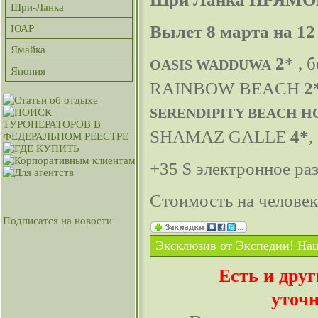
Шри-Ланка
Вылет 8 марта на 12
ЮАР
Ямайка
2
* , 
OASIS WADDUWA
Япония
RAINBOW BEACH
2
SERENDIPITY BEACH H
SHAMAZ GALLE
4*
,
+35 $ электронное ра
Стоимость на челове
Подписатся на новости
Эксклюзив от Экспедии! Наш
Есть и дру
уточн