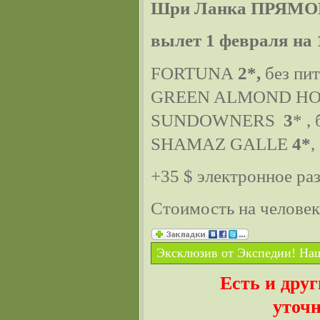
Шри Ланка ПРЯМО
вылет 1 февраля на 
FORTUNA
2*,
без пи
GREEN ALMOND H
SUNDOWNERS
3
* ,
SHAMAZ GALLE
4*
,
+35 $ электронное ра
Стоимость на челове
Эксклюзив от Экспедии! Наш
Есть и дру
уточн