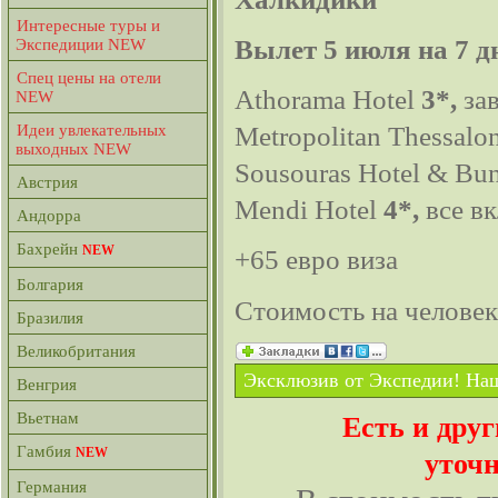
Интересные туры и
Экспедиции NEW
Вылет 5 июля на 7 д
Спец цены на отели
Athorama Hotel
3*,
за
NEW
Идеи увлекательных
Metropolitan Thessalo
выходных NEW
Sousouras Hotel & Bu
Австрия
Mendi Hotel
4*
,
все в
Андорра
Бахрейн
NEW
+65 евро виза
Болгария
Стоимость на челове
Бразилия
Великобритания
Эксклюзив от Экспедии! Наш
Венгрия
Вьетнам
Есть и дру
Гамбия
NEW
уточн
Германия