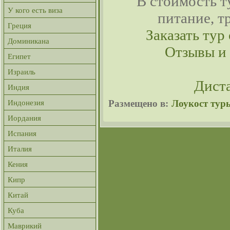
В стоимость т
У кого есть виза
питание, т
Греция
Заказать тур 
Доминикана
Отзывы и
Египет
Израиль
Дист
Индия
Размещено в:
Лоукост тур
Индонезия
Иордания
Испания
Италия
Кения
Кипр
Китай
Куба
Маврикий