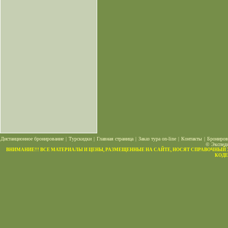
Дистанционное бронирование
|
Турскидки
|
Главная страница
|
Заказ тура on-line
|
Контакты
|
Брониров
© Экспеди
ВНИМАНИЕ!!! ВСЕ МАТЕРИАЛЫ И ЦЕНЫ, РАЗМЕЩЕННЫЕ НА САЙТЕ, НОСЯТ СПРАВОЧНЫЙ
КОДЕ