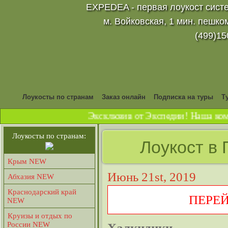
EXPEDEA - первая лоукост систе
м. Войковская, 1 мин. пешко
(499)15
Лоукосты по странам
Заказ онлайн
Подписка на туры
Т
Эксклюзив от Экспедии! Наша комп
Лоукосты по странам:
Лоукост в 
Крым NEW
Июнь 21st, 2019
Абхазия NEW
Краснодарский край
ПЕРЕ
NEW
Круизы и отдых по
России NEW
Халкидики