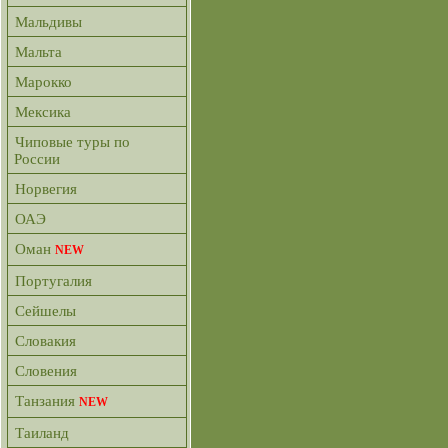
Мальдивы
Мальта
Марокко
Мексика
Чиповые туры по
России
Норвегия
ОАЭ
Оман
NEW
Португалия
Сейшелы
Словакия
Словения
Танзания
NEW
Таиланд