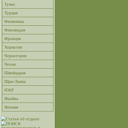
Тунис
Турция
Филипины
Финляндия
Франция
Хорватия
Черногория
Чехия
Швейцария
Шри-Ланка
ЮАР
Ямайка
Япония