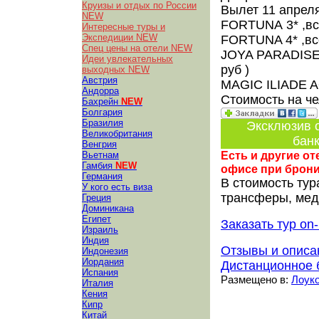
Круизы и отдых по России
Вылет 11 апреля
NEW
FORTUNA
3*
,в
Интересные туры и
Экспедиции NEW
FORTUNA
4*
,в
Спец цены на отели NEW
JOYA PARADIS
Идеи увлекательных
руб )
выходных NEW
Австрия
MAGIC ILIADE
Андорра
Стоимость на ч
Бахрейн
NEW
Болгария
Бразилия
Эксклюзив о
Великобритания
банк
Венгрия
Есть и другие о
Вьетнам
Гамбия
NEW
офисе при брон
Германия
В стоимость тур
У кого есть виза
трансферы, медс
Греция
Доминикана
Египет
Заказать тур on-
Израиль
Индия
Отзывы и описа
Индонезия
Иордания
Дистанционное 
Испания
Размещено в:
Лоуко
Италия
Кения
Кипр
Китай