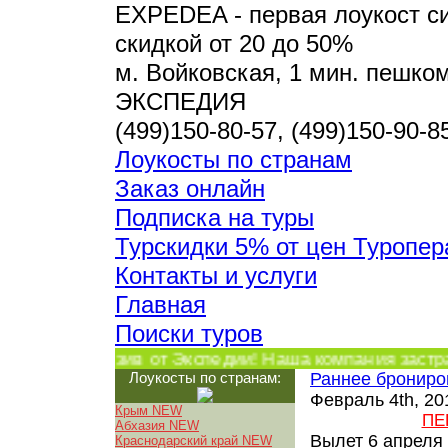
EXPEDEA - первая лоукост си
скидкой от 20 до 50%
м. Войковская, 1 мин. пешком,
ЭКСПЕДИЯ
(499)150-80-57, (499)150-90-8
Лоукосты по странам
Заказ онлайн
Подписка на туры
Турскидки 5% от цен Туропер
Контакты и услуги
Главная
Поиски туров
Эксклюзив от Экспедии! Наша компания застр
Лоукосты по странам:
Раннее брониров
Февраль 4th, 20
Крым NEW
ПЕ
Абхазия NEW
Вылет 6 апреля 
Краснодарский край NEW