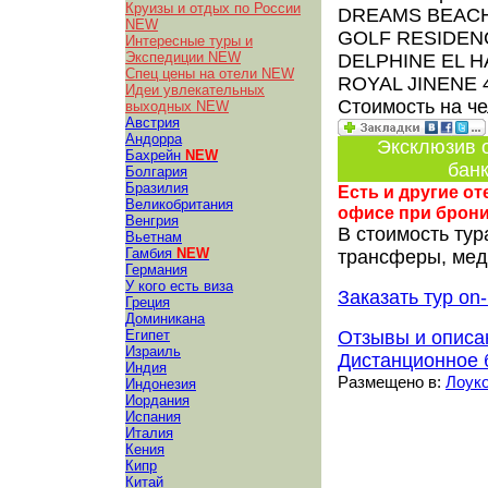
Круизы и отдых по России
DREAMS BEAC
NEW
GOLF RESIDE
Интересные туры и
Экспедиции NEW
DELPHINE EL H
Спец цены на отели NEW
ROYAL JINENE
Идеи увлекательных
Стоимость на ч
выходных NEW
Австрия
Андорра
Эксклюзив о
Бахрейн
NEW
банк
Болгария
Бразилия
Есть и другие о
Великобритания
офисе при брон
Венгрия
В стоимость тур
Вьетнам
Гамбия
NEW
трансферы, медс
Германия
У кого есть виза
Заказать тур on-
Греция
Доминикана
Египет
Отзывы и описа
Израиль
Дистанционное 
Индия
Размещено в:
Лоуко
Индонезия
Иордания
Испания
Италия
Кения
Кипр
Китай