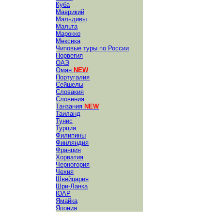
Куба
Маврикий
Мальдивы
Мальта
Марокко
Мексика
Чиповые туры по России
Норвегия
ОАЭ
Оман
NEW
Португалия
Сейшелы
Словакия
Словения
Танзания
NEW
Таиланд
Тунис
Турция
Филипины
Финляндия
Франция
Хорватия
Черногория
Чехия
Швейцария
Шри-Ланка
ЮАР
Ямайка
Япония