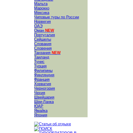
Мальта
Марокко
Мексика
Чиповые туры по России
Норвегия
ОАЭ
Оман
NEW
Португалия
Сейшелы
Словакия
Словения
Танзания
NEW
Таиланд
Тунис
Турция
Филипины
Финляндия
Франция
Хорватия
Черногория
Чехия
Швейцария
Шри-Ланка
ЮАР
Ямайка
Япония