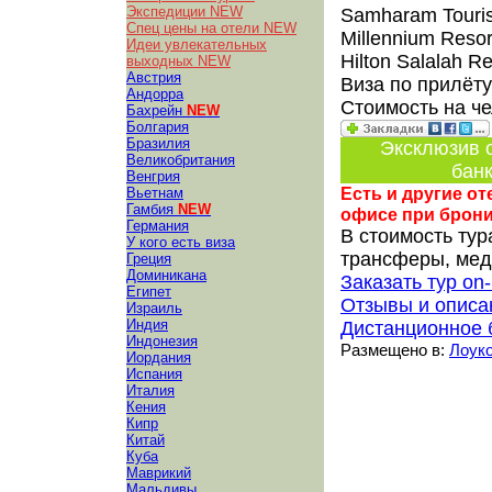
Экспедиции NEW
Samharam Tourist
Спец цены на отели NEW
Millennium Resor
Идеи увлекательных
Hilton Salalah Re
выходных NEW
Австрия
Виза по прилёту
Андорра
Стоимость на ч
Бахрейн
NEW
Болгария
Бразилия
Эксклюзив о
Великобритания
банк
Венгрия
Есть и другие о
Вьетнам
Гамбия
NEW
офисе при брон
Германия
В стоимость тур
У кого есть виза
трансферы, медс
Греция
Доминикана
Заказать тур on-
Египет
Отзывы и описа
Израиль
Индия
Дистанционное 
Индонезия
Размещено в:
Лоуко
Иордания
Испания
Италия
Кения
Кипр
Китай
Куба
Маврикий
Мальдивы