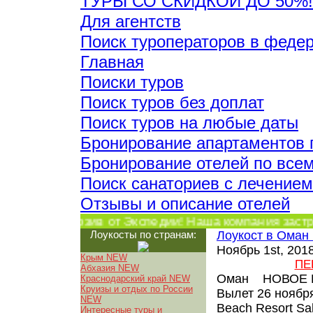
ТУРЫ СО СКИДКОЙ ДО 50%!
Для агентств
Поиск туроператоров в феде
Главная
Поиски туров
Поиск туров без доплат
Поиск туров на любые даты
Бронирование апартаментов 
Бронирование отелей по все
Поиск санаториев с лечением
Отзывы и описание отелей
Эксклюзив от Экспедии! Наша компания застр
Лоукосты по странам:
Лоукост в Оман 
Ноябрь 1st, 201
Крым NEW
ПЕ
Абхазия NEW
Оман НОВОЕ 
Краснодарский край NEW
Круизы и отдых по России
Вылет 26 ноябр
NEW
Beach Resort Sa
Интересные туры и