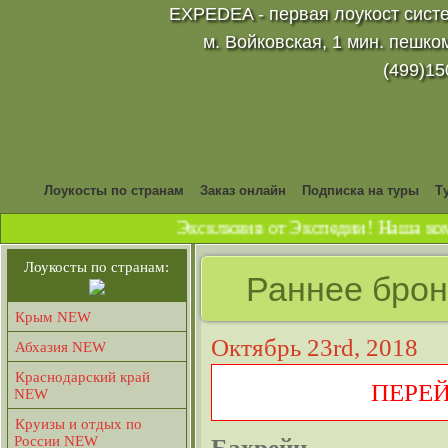
EXPEDEA - первая лоукост систе
м. Войковская, 1 мин. пешко
(499)15
Лоукосты по странам
Заказ онлайн
Подписка на туры
Т
Эксклюзив от Экспедии! Наша комп
Лоукосты по странам:
Раннее брон
Крым NEW
Октябрь 23rd, 2018
Абхазия NEW
Краснодарский край
ПЕРЕ
NEW
Круизы и отдых по
России NEW
Бахрейн