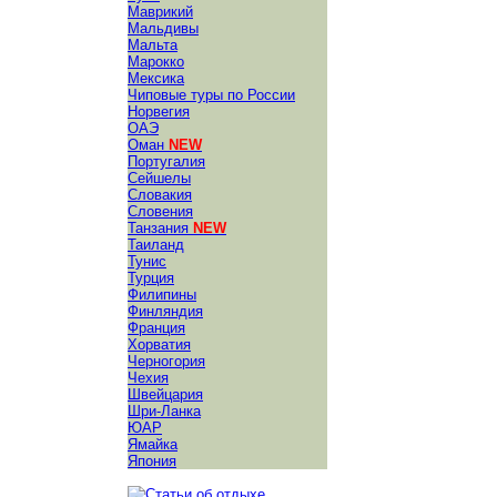
Маврикий
Мальдивы
Мальта
Марокко
Мексика
Чиповые туры по России
Норвегия
ОАЭ
Оман
NEW
Португалия
Сейшелы
Словакия
Словения
Танзания
NEW
Таиланд
Тунис
Турция
Филипины
Финляндия
Франция
Хорватия
Черногория
Чехия
Швейцария
Шри-Ланка
ЮАР
Ямайка
Япония