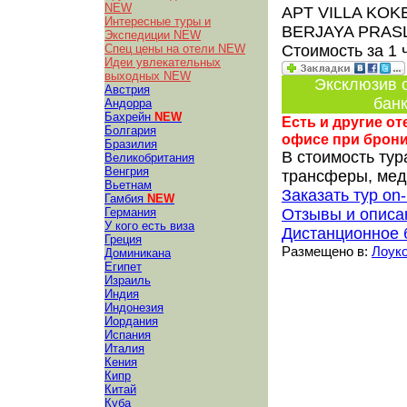
NEW
APT VILLA KOKE
Интересные туры и
BERJAYA PRAS
Экспедиции NEW
Спец цены на отели NEW
Стоимость за 1
Идеи увлекательных
выходных NEW
Эксклюзив о
Австрия
банк
Андорра
Бахрейн
NEW
Есть и другие о
Болгария
офисе при брон
Бразилия
В стоимость тур
Великобритания
Венгрия
трансферы, медс
Вьетнам
Заказать тур on-
Гамбия
NEW
Германия
Отзывы и описа
У кого есть виза
Дистанционное 
Греция
Размещено в:
Лоук
Доминикана
Египет
Израиль
Индия
Индонезия
Иордания
Испания
Италия
Кения
Кипр
Китай
Куба