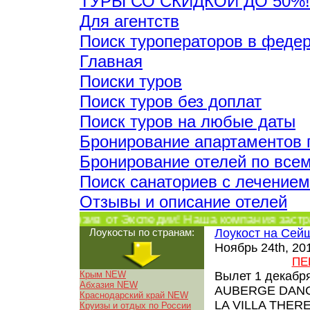
ТУРЫ СО СКИДКОЙ ДО 50%!
Для агентств
Поиск туроператоров в феде
Главная
Поиски туров
Поиск туров без доплат
Поиск туров на любые даты
Бронирование апартаментов 
Бронирование отелей по все
Поиск санаториев с лечением
Отзывы и описание отелей
Эксклюзив от Экспедии! Наша компания застр
Лоукосты по странам:
Лоукост на Сей
Ноябрь 24th, 20
ПЕ
Крым NEW
Вылет 1 декабря
Абхазия NEW
AUBERGE DANC
Краснодарский край NEW
LA VILLA THER
Круизы и отдых по России