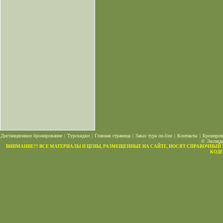
Дистанционное бронирование
|
Турскидки
|
Главная страница
|
Заказ тура on-line
|
Контакты
|
Брониров
© Экспеди
ВНИМАНИЕ!!! ВСЕ МАТЕРИАЛЫ И ЦЕНЫ, РАЗМЕЩЕННЫЕ НА САЙТЕ, НОСЯТ СПРАВОЧНЫЙ
КОДЕ