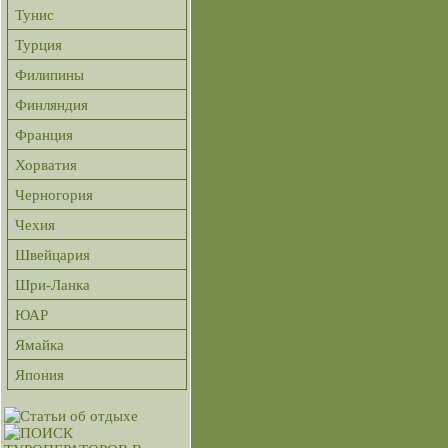
Тунис
Турция
Филипины
Финляндия
Франция
Хорватия
Черногория
Чехия
Швейцария
Шри-Ланка
ЮАР
Ямайка
Япония