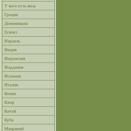
У кого есть виза
Греция
Доминикана
Египет
Израиль
Индия
Индонезия
Иордания
Испания
Италия
Кения
Кипр
Китай
Куба
Маврикий