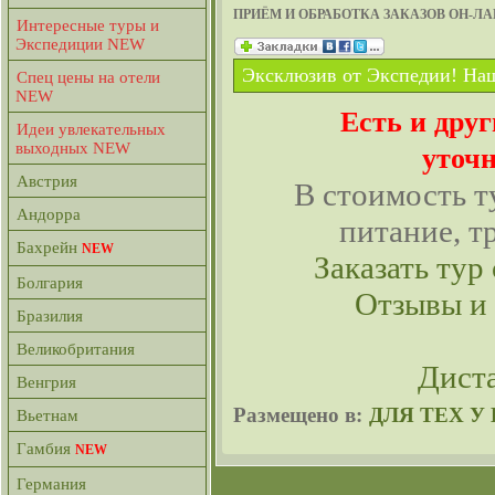
ПРИЁМ И ОБРАБОТКА ЗАКАЗОВ ОН-Л
Интересные туры и
Экспедиции NEW
Эксклюзив от Экспедии! Наш
Спец цены на отели
NEW
Есть и дру
Идеи увлекательных
выходных NEW
уточн
Австрия
В стоимость т
Андорра
питание, т
Бахрейн
NEW
Заказать тур 
Болгария
Отзывы и
Бразилия
Великобритания
Дист
Венгрия
Размещено в:
ДЛЯ ТЕХ У
Вьетнам
Гамбия
NEW
Германия