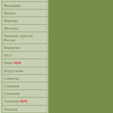
Мальдивы
Мальта
Марокко
Мексика
Чиповые туры по
России
Норвегия
ОАЭ
Оман
NEW
Португалия
Сейшелы
Словакия
Словения
Танзания
NEW
Таиланд