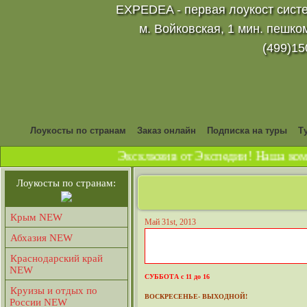
EXPEDEA - первая лоукост систе
м. Войковская, 1 мин. пешко
(499)15
Лоукосты по странам
Заказ онлайн
Подписка на туры
Т
Эксклюзив от Экспедии! Наша комп
Лоукосты по странам:
Крым NEW
Май 31st, 2013
Абхазия NEW
Краснодарский край
NEW
СУББОТА с 11 до 16
Круизы и отдых по
ВОСКРЕСЕНЬЕ- ВЫХОДНОЙ!
России NEW