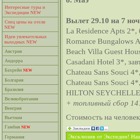
Интересные туры и
Экспедиции NEW
Вылет 29.10 на 7
ноч
Спец цены на отели
NEW
La Residence Apts 2*,
Идеи увлекательных
Romance Bungalows Ap
выходных NEW
Beach Villa Guest Hou
Австрия
Casadani Hotel 3*, зав
Андорра
Бахрейн
Chateau Sans Souci 4*
NEW
Болгария
Chateau Sans Souci 4*
Бразилия
HILTON SEYCHELLES 
Великобритания
+ топливный сбор 14
Венгрия
Стоимость на челове
Вьетнам
Гамбия
NEW
Эксклюзив от Экспедии! Наш
Германия