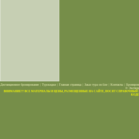
Дистанционное бронирование
|
Турскидки
|
Главная страница
|
Заказ тура on-line
|
Контакты
|
Брониров
© Экспеди
ВНИМАНИЕ!!! ВСЕ МАТЕРИАЛЫ И ЦЕНЫ, РАЗМЕЩЕННЫЕ НА САЙТЕ, НОСЯТ СПРАВОЧНЫЙ
КОДЕ