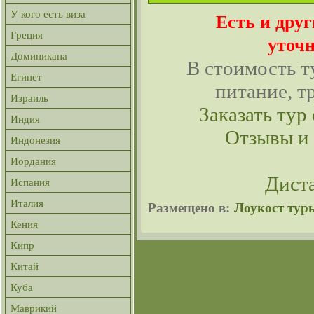
У кого есть виза
Есть и дру
Греция
уточн
Доминикана
В стоимость т
Египет
питание, т
Израиль
Заказать тур 
Индия
Отзывы и
Индонезия
Иордания
Дист
Испания
Италия
Размещено в:
Лоукост тур
Кения
Кипр
Китай
Куба
Маврикий