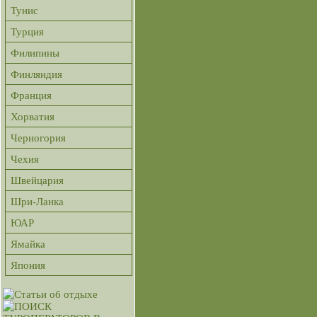
Тунис
Турция
Филипины
Финляндия
Франция
Хорватия
Черногория
Чехия
Швейцария
Шри-Ланка
ЮАР
Ямайка
Япония