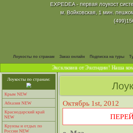
EXPEDEA - первая лоукост систе
м. Войковская, 1 мин. пешко
(499)15
Лоукосты по странам
Заказ онлайн
Подписка на туры
Т
Эксклюзив от Экспедии! Наша комп
Лоукосты по странам:
Лоук
Крым NEW
Октябрь 1st, 2012
Абхазия NEW
Краснодарский край
ПЕРЕ
NEW
Круизы и отдых по
России NEW
о. Маэ