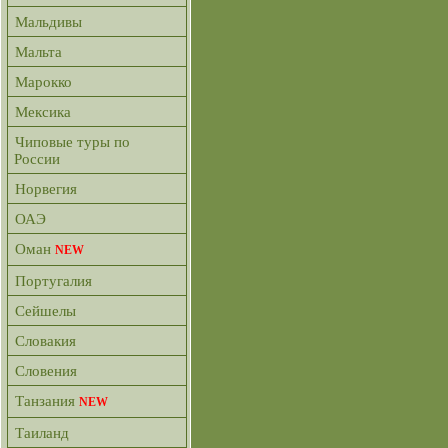
Мальдивы
Мальта
Марокко
Мексика
Чиповые туры по
России
Норвегия
ОАЭ
Оман
NEW
Португалия
Сейшелы
Словакия
Словения
Танзания
NEW
Таиланд