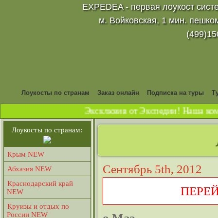
EXPEDEA - первая лоукост систе
м. Войковская, 1 мин. пешко
(499)15
Лоукосты по странам
Заказ онлайн
Подписка на туры
Т
Эксклюзив от Экспедии! Наша комп
Лоукосты по странам:
Крым NEW
Сентябрь 5th, 2012
Абхазия NEW
Краснодарский край
ПЕРЕ
NEW
Круизы и отдых по
России NEW
о.Маэ