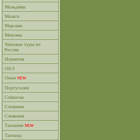
Мальдивы
Мальта
Марокко
Мексика
Чиповые туры по
России
Норвегия
ОАЭ
Оман
NEW
Португалия
Сейшелы
Словакия
Словения
Танзания
NEW
Таиланд