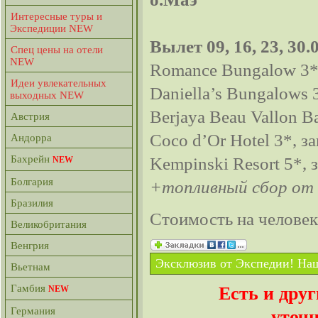
Интересные туры и
Экспедиции NEW
Вылет 09, 16, 23, 30
Спец цены на отели
NEW
Romance Bungalow 3*,
Идеи увлекательных
Daniella’s Bungalows 
выходных NEW
Berjaya Beau Vallon Ba
Австрия
Coco d’Or Hotel 3*, з
Андорра
Бахрейн
Kempinski Resort 5*, 
NEW
Болгария
+топливный сбор от 
Бразилия
Стоимость на челове
Великобритания
Венгрия
Эксклюзив от Экспедии! Наш
Вьетнам
Гамбия
Есть и дру
NEW
Германия
уточн