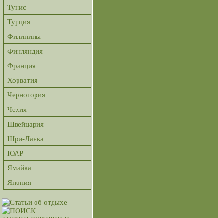
Тунис
Турция
Филипины
Финляндия
Франция
Хорватия
Черногория
Чехия
Швейцария
Шри-Ланка
ЮАР
Ямайка
Япония