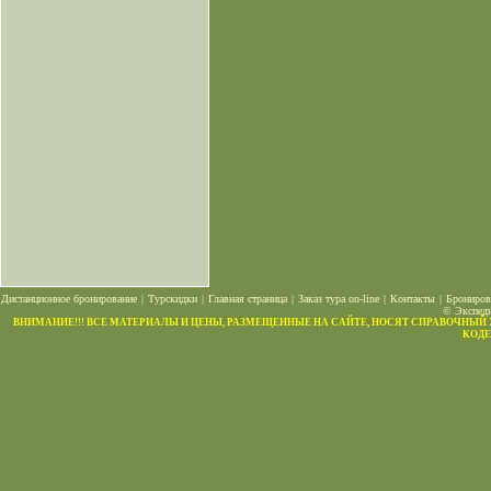
Дистанционное бронирование
|
Турскидки
|
Главная страница
|
Заказ тура on-line
|
Контакты
|
Брониров
© Экспеди
ВНИМАНИЕ!!! ВСЕ МАТЕРИАЛЫ И ЦЕНЫ, РАЗМЕЩЕННЫЕ НА САЙТЕ, НОСЯТ СПРАВОЧНЫЙ
КОДЕ